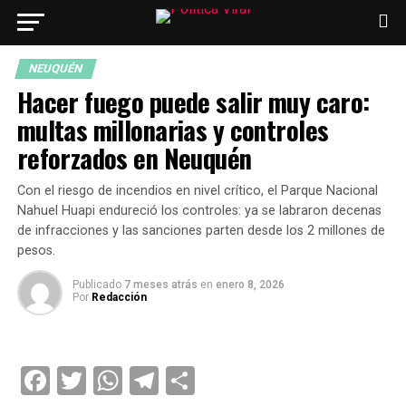
NEUQUÉN
Hacer fuego puede salir muy caro:
multas millonarias y controles
reforzados en Neuquén
Con el riesgo de incendios en nivel crítico, el Parque Nacional
Nahuel Huapi endureció los controles: ya se labraron decenas
de infracciones y las sanciones parten desde los 2 millones de
pesos.
Publicado
7 meses atrás
en
enero 8, 2026
Por
Redacción
Facebook
Twitter
WhatsApp
Telegram
Compartir