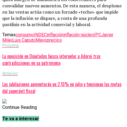
convalidar nuevos aumentos.
De esta manera, el desplome
en las ventas actúa como un forzado «techo» que impide
que la inflación se dispare, a costa de una profunda
parálisis en la actividad comercial y laboral.
Temas
consumo
INDEC
inflación
inflación núcleo
IPC
Javier
Milei
Luis Caputo
Mayo
precios
Próxima
La oposición en Diputados busca interpelar a Adorni tras
contradicciones en su patrimonio
Anterior
Las jubilaciones aumentarán un 2,15% en julio y tensionan las metas
del superávit fiscal
Continue Reading
Te va a interesar