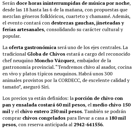
Serán
doce horas ininterrumpidas de música por noche
,
desde las 18 hasta las 6 de la mañana, con propuestas que
mezclan géneros folklóricos, cuarteto y chamamé. Además,
el evento contará con
destrezas gauchas, jineteadas y
ferias artesanales
, consolidando su carácter cultural y
popular.
La
oferta gastronómica
será uno de los ejes centrales. La
tradicional
Globa de Chivos
estará a cargo del reconocido
chef neuquino
Moncho Vázquez
, embajador de la
gastronomía provincial. “Tendremos chivo al asador, cocina
en vivo y platos típicos neuquinos. Habrá unos 300
animales provistos por la CORDECC, de excelente calidad y
tamaño”, aseguró Siri.
Los precios ya están definidos: la
porción de chivo con
pan y ensalada costará 60 mil pesos
, el
medio chivo 150
mil
y el
chivo entero 250 mil pesos
. También se podrán
comprar
chivos congelados
para llevar a casa a
180 mil
pesos
, con reserva anticipada al
2942-641556
.