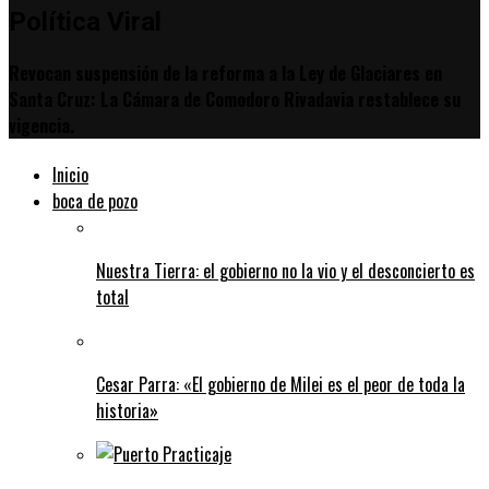
Política Viral
Revocan suspensión de la reforma a la Ley de Glaciares en
Santa Cruz: La Cámara de Comodoro Rivadavia restablece su
vigencia.
Inicio
boca de pozo
Nuestra Tierra: el gobierno no la vio y el desconcierto es
total
Cesar Parra: «El gobierno de Milei es el peor de toda la
historia»