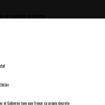
ino de Ejecutivos de Finanzas
otal
storia»
: el Gobierno tuvo que frenar su propio decreto