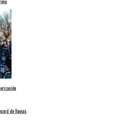
ieja
erización
écord de lluvias