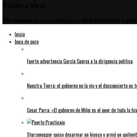
Política Viral
tir
Milei encabeza el cierre del Congreso Anual del Instituto Argent
Inicio
boca de pozo
Fuerte advertencia García Cuerva a la dirigencia política
Nuestra Tierra: el gobierno no la vio y el desconcierto es t
Cesar Parra: «El gobierno de Milei es el peor de toda la hi
Sturzenegger quiso desarmar un kiosco y armó un quilombo