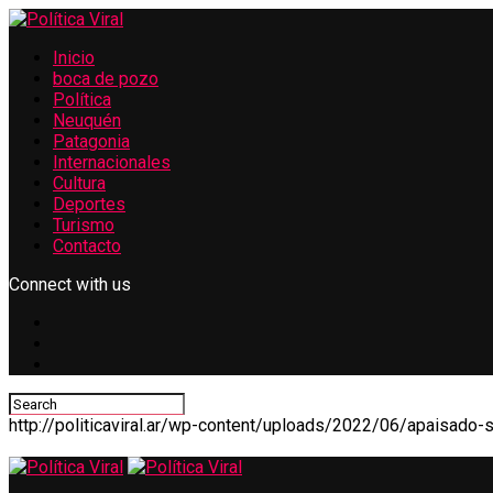
Inicio
boca de pozo
Política
Neuquén
Patagonia
Internacionales
Cultura
Deportes
Turismo
Contacto
Connect with us
ook
r
App
http://politicaviral.ar/wp-content/uploads/2022/06/apaisado-si
ram