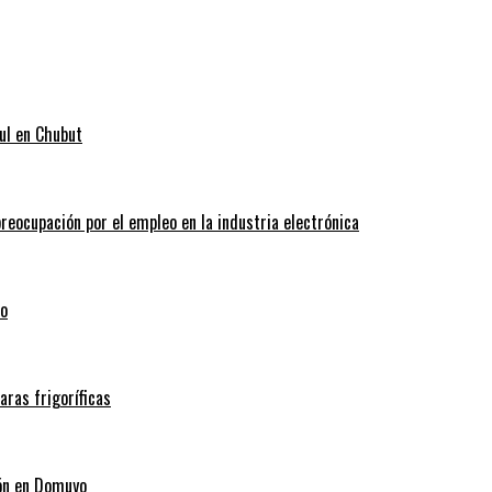
ul en Chubut
reocupación por el empleo en la industria electrónica
co
ras frigoríficas
ión en Domuyo