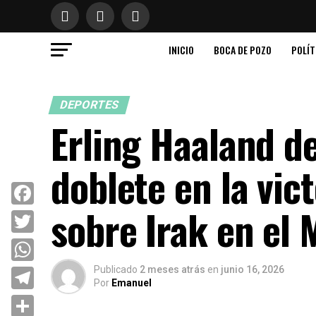
INICIO
BOCA DE POZO
POLÍT
DEPORTES
Erling Haaland d
doblete en la vic
sobre Irak en el
Facebook
Twitter
Publicado
2 meses atrás
en
junio 16, 2026
WhatsApp
Por
Emanuel
Telegram