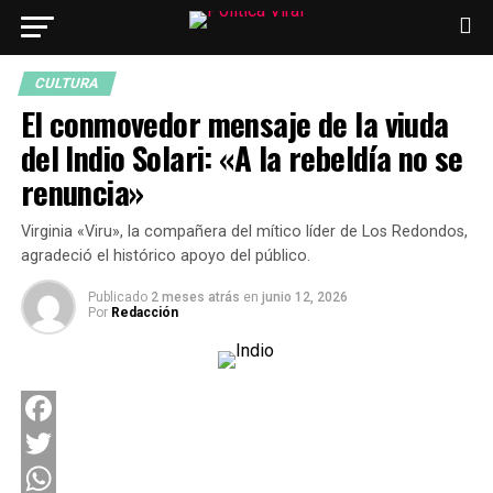
CULTURA
El conmovedor mensaje de la viuda
del Indio Solari: «A la rebeldía no se
renuncia»
Virginia «Viru», la compañera del mítico líder de Los Redondos,
agradeció el histórico apoyo del público.
Publicado
2 meses atrás
en
junio 12, 2026
Por
Redacción
Facebook
Twitter