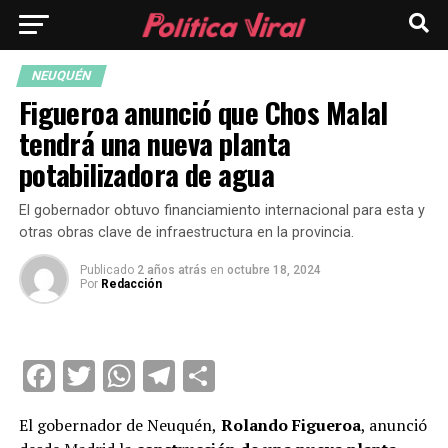
NEUQUÉN
Figueroa anunció que Chos Malal
tendrá una nueva planta
potabilizadora de agua
El gobernador obtuvo financiamiento internacional para esta y
otras obras clave de infraestructura en la provincia.
Publicado
2 años atrás
en
octubre 18, 2024
Por
Redacción
Facebook
Twitter
WhatsApp
Telegram
Compartir
El gobernador de Neuquén,
Rolando Figueroa
, anunció