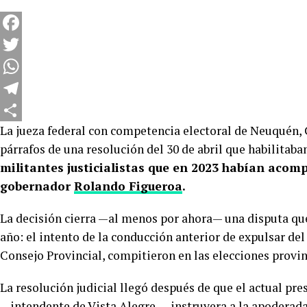
Facebook
Twitter
WhatsApp
Telegram
La jueza federal con competencia electoral de Neuquén, C
Compartir
párrafos de una resolución del 30 de abril que habilitaba
militantes justicialistas que en 2023 habían acom
gobernador
Rolando Figueroa
.
La decisión cierra —al menos por ahora— una disputa q
año: el intento de la conducción anterior de expulsar del 
Consejo Provincial, compitieron en las elecciones provinc
La resolución judicial llegó después de que el actual pre
—intendente de Vista Alegre—, instruyera a la apoderada