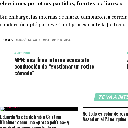
elecciones por otros partidos, frentes o alianzas
.
Sin embargo, las internas de marzo cambiaron la correlac
conducción optó por revertir el proceso ante la Justicia.
TEMAS
JOSÉ ASAAD
PJ
PRINCIPAL
ANTERIOR
MPN: una línea interna acusa a la
conducción de “gestionar un retiro
cómodo”
TE VA A IN
No todo es color de rosa
Eduardo Valdés definió a Cristina
Asaad en el PJ neuquino
Kirchner como una «presa política» y
exigió el reconocimiento de su