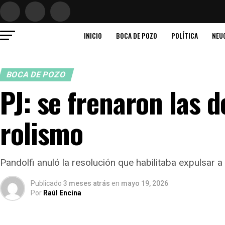
INICIO
BOCA DE POZO
POLÍTICA
NEU
BOCA DE POZO
PJ: se frenaron las d
rolismo
Pandolfi anuló la resolución que habilitaba expulsar a
Publicado
3 meses atrás
en
mayo 19, 2026
Por
Raúl Encina