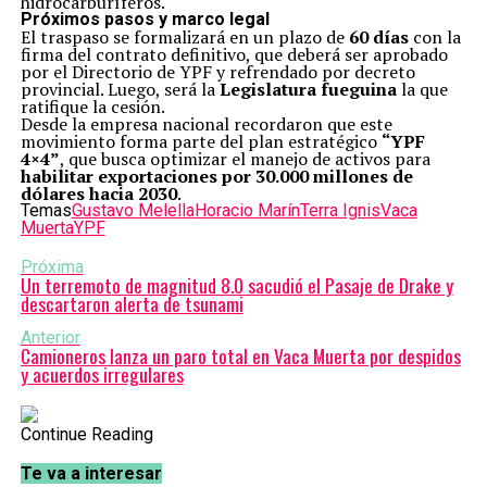
hidrocarburíferos.
Próximos pasos y marco legal
El traspaso se formalizará en un plazo de
60 días
con la
firma del contrato definitivo, que deberá ser aprobado
por el Directorio de YPF y refrendado por decreto
provincial. Luego, será la
Legislatura fueguina
la que
ratifique la cesión.
Desde la empresa nacional recordaron que este
movimiento forma parte del plan estratégico
“YPF
4×4”
, que busca optimizar el manejo de activos para
habilitar exportaciones por 30.000 millones de
dólares hacia 2030
.
Temas
Gustavo Melella
Horacio Marín
Terra Ignis
Vaca
Muerta
YPF
Próxima
Un terremoto de magnitud 8.0 sacudió el Pasaje de Drake y
descartaron alerta de tsunami
Anterior
Camioneros lanza un paro total en Vaca Muerta por despidos
y acuerdos irregulares
Continue Reading
Te va a interesar