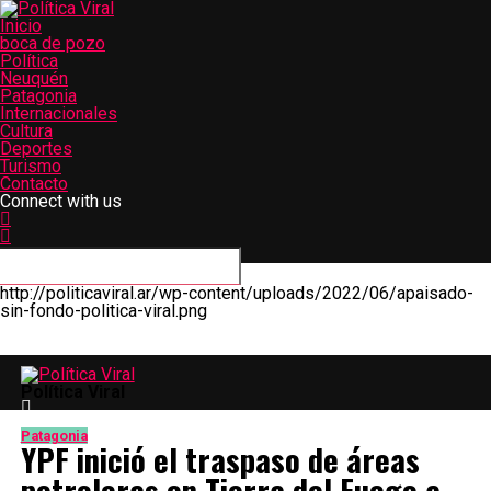
Inicio
boca de pozo
Política
Neuquén
Patagonia
Internacionales
Cultura
Deportes
Turismo
Contacto
Connect with us
http://politicaviral.ar/wp-content/uploads/2022/06/apaisado-
sin-fondo-politica-viral.png
Política Viral
Patagonia
YPF inició el traspaso de áreas
petroleras en Tierra del Fuego a