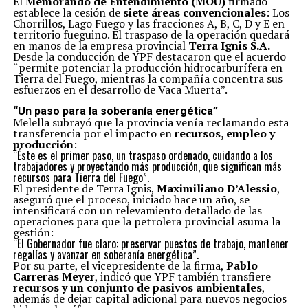
El
Memorando de Entendimiento (MOU)
firmado
establece la cesión de
siete áreas convencionales
: Los
Chorrillos, Lago Fuego y las fracciones A, B, C, D y E en
territorio fueguino. El traspaso de la operación quedará
en manos de la empresa provincial
Terra Ignis S.A.
Desde la conducción de YPF destacaron que el acuerdo
“permite potenciar la producción hidrocarburífera en
Tierra del Fuego, mientras la compañía concentra sus
esfuerzos en el desarrollo de Vaca Muerta”.
“Un paso para la soberanía energética”
Melella subrayó que la provincia venía reclamando esta
transferencia por el impacto en
recursos, empleo y
producción
:
“Éste es el primer paso, un traspaso ordenado, cuidando a los
trabajadores y proyectando más producción, que significan más
recursos para Tierra del Fuego”.
El presidente de Terra Ignis,
Maximiliano D’Alessio
,
aseguró que el proceso, iniciado hace un año, se
intensificará con un relevamiento detallado de las
operaciones para que la petrolera provincial asuma la
gestión:
“El Gobernador fue claro: preservar puestos de trabajo, mantener
regalías y avanzar en soberanía energética”.
Por su parte, el vicepresidente de la firma,
Pablo
Carreras Meyer
, indicó que YPF también transfiere
recursos y un conjunto de pasivos ambientales
,
además de dejar capital adicional para nuevos negocios