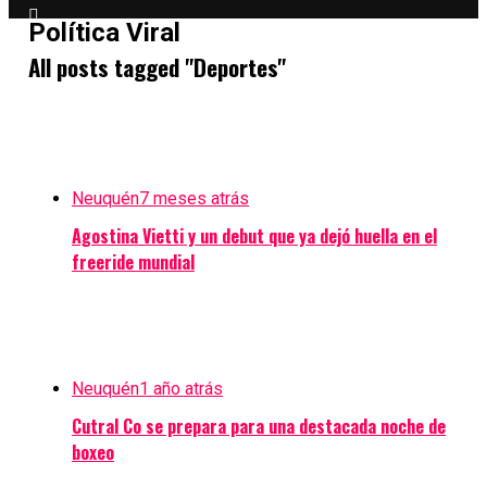
Política Viral
All posts tagged "Deportes"
Neuquén
7 meses atrás
Agostina Vietti y un debut que ya dejó huella en el
freeride mundial
Neuquén
1 año atrás
Cutral Co se prepara para una destacada noche de
boxeo