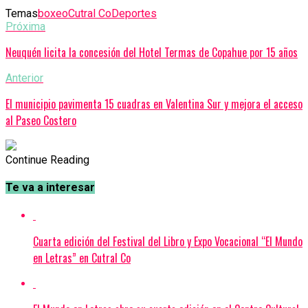
Temas
boxeo
Cutral Co
Deportes
Próxima
Neuquén licita la concesión del Hotel Termas de Copahue por 15 años
Anterior
El municipio pavimenta 15 cuadras en Valentina Sur y mejora el acceso
al Paseo Costero
Continue Reading
Te va a interesar
Cuarta edición del Festival del Libro y Expo Vocacional “El Mundo
en Letras” en Cutral Co