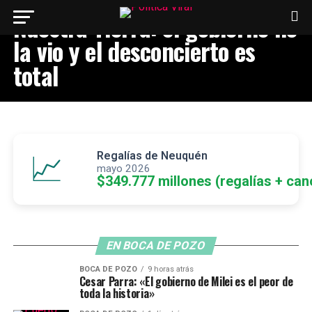
Nuestra Tierra: el gobierno no
la vio y el desconcierto es
total
Regalías de Neuquén
📈
mayo 2026
$349.777 millones (regalías + can
EN BOCA DE POZO
BOCA DE POZO
9 horas atrás
Cesar Parra: «El gobierno de Milei es el peor de
toda la historia»