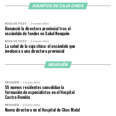
directora, e investiga el manejo de fondos en
Sigue el escándalo en Salud Neuquén: una
Salud Neuquén
ASUNTOS DE CAJA CHICA
hamaca entre las compras raras del Ministerio
BOCA DE POZO
2 meses atrás
Renunció la directora provincial tras el
escándalo de fondos en Salud Neuquén
BOCA DE POZO
2 meses atrás
La salud de la caja chica: el escándalo que
involucra a una directora provincial
NEUQUÉN
2 horas atrás
80 vecinos egresaron de peluquería y barbería
en Neuquén
NEUQUÉN
2 horas atrás
NEUQUÉN
El Plan Pehuén comienza en Cayanta
NEUQUÉN
2 horas atrás
55 nuevos residentes consolidan la
formación de especialistas en el Hospital
Castro Rendón
NEUQUÉN
2 horas atrás
Nueva directora en el Hospital de Chos Malal