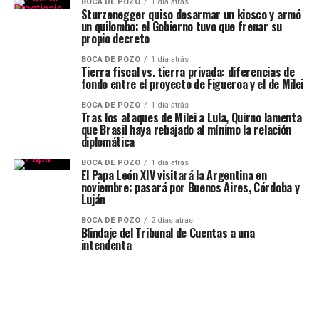
BOCA DE POZO
1 día atrás
Sturzenegger quiso desarmar un kiosco y armó
un quilombo: el Gobierno tuvo que frenar su
propio decreto
BOCA DE POZO
1 día atrás
Tierra fiscal vs. tierra privada: diferencias de
fondo entre el proyecto de Figueroa y el de Milei
BOCA DE POZO
1 día atrás
Tras los ataques de Milei a Lula, Quirno lamenta
que Brasil haya rebajado al mínimo la relación
diplomática
BOCA DE POZO
1 día atrás
El Papa León XIV visitará la Argentina en
noviembre: pasará por Buenos Aires, Córdoba y
Luján
BOCA DE POZO
2 días atrás
Blindaje del Tribunal de Cuentas a una
intendenta
BOCA DE POZO
2 meses atrás
El gobierno se movió rápido, apartó a la
BOCA DE POZO
2 meses atrás