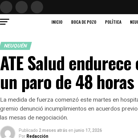
INICIO
BOCA DE POZO
POLÍTICA
NEU
NEUQUÉN
ATE Salud endurece e
un paro de 48 horas
La medida de fuerza comenzó este martes en hospital
gremio denunció incumplimientos en acuerdos previo
las mesas de negociación.
Publicado
2 meses atrás
en
junio 17, 2026
Por
Redacción