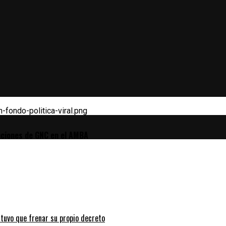
-fondo-politica-viral.png
taciones de GNC en el AMBA
tuvo que frenar su propio decreto