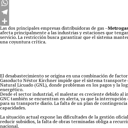
Twitter
WhatsApp
Telegram
Las dos principales empresas distribuidoras de gas –
Metrogas
Compartir
afecta principalmente a las industrias y estaciones que tengan
servicio. La restricción busca garantizar que el sistema mant
una coyuntura crítica.
El desabastecimiento se origina en una combinación de factore
Gasoducto Néstor Kirchner impide que el sistema transporte e
Natural Licuado (GNL), donde problemas en los pagos y la logí
energético.
Desde el sector industrial, el malestar es creciente debido al
GNC también se encuentran en alerta, ya que la interrupción d
para su transporte diario. La falta de un plan de contingenci
capacidades.
La situación actual expone las dificultades de la gestión ofici
reducir subsidios, la falta de obras terminadas obliga a recu
nacional.