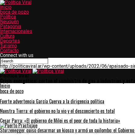
Inicio
boca de pozo
Política
Neuquén
Patagonia
Internacionales
Cultura
Deportes
Turismo
Contacto
Connect with us
http://politicaviral.ar/wp-content/uploads/2022/06/apaisado-sin
Política Viral
Crisis energética: cortan el suministro de gas a industrias y es
Inicio
boca de pozo
ok
Fuerte advertencia García Cuerva a la dirigencia política
Nuestra Tierra: el gobierno no la vio y el desconcierto es total
pp
Cesar Parra: «El gobierno de Milei es el peor de toda la historia»
am
Sturzenegger quiso desarmar un kiosco y armó un quilombo: el Gobierno 