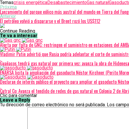
Temas
crisis energética
Desabastecimiento
Gas natural
Gasoducto
Próxima
Lanzamiento del parque eólico más austral del mundo en Tierra del Fueg
Anterior
El petróleo volvió a dispararse y el Brent rozó los US$112
Continue Reading
Te va a interesar
Alerta por falta de GNC: restringen el suministro en estaciones del AMB
Vladimir Putin advirtió que Rusia podría adelantar el corte de suministr
Guañacos tendrá gas natural por primera vez: avanza la obra de Hidenesa
ENARSA licita la ampliación del gasoducto Néstor Kirchner (Perito More
Declaran de interés público el proyecto para ampliar el gasoducto Nésto
Cutral Co: Avanza el tendido de redes de gas natural en Colonia 2 de Abri
Clic para comentar
Leave a Reply
Tu dirección de correo electrónico no será publicada.
Los campo