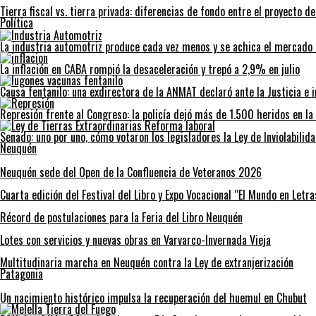
Tierra fiscal vs. tierra privada: diferencias de fondo entre el proyecto de
ir
Política
La industria automotriz produce cada vez menos y se achica el mercado 
La inflación en CABA rompió la desaceleración y trepó a 2,9% en julio
Causa fentanilo: una exdirectora de la ANMAT declaró ante la Justicia e 
Represión frente al Congreso: la policía dejó más de 1.500 heridos en l
Senado: uno por uno, cómo votaron los legisladores la Ley de Inviolabilid
Neuquén
Neuquén sede del Open de la Confluencia de Veteranos 2026
Cuarta edición del Festival del Libro y Expo Vocacional “El Mundo en Letra
Récord de postulaciones para la Feria del Libro Neuquén
Lotes con servicios y nuevas obras en Varvarco-Invernada Vieja
Multitudinaria marcha en Neuquén contra la Ley de extranjerización
Patagonia
Un nacimiento histórico impulsa la recuperación del huemul en Chubut