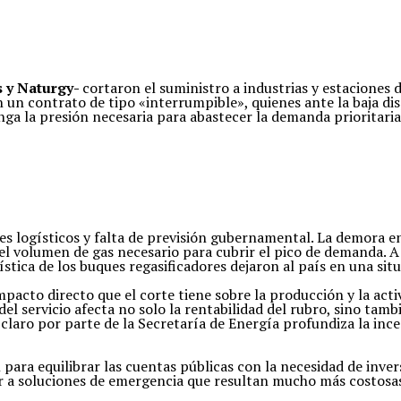
 y Naturgy-
cortaron el suministro a industrias y estaciones
 un contrato de tipo «interrumpible», quienes ante la baja disp
enga la presión necesaria para abastecer la demanda prioritari
s logísticos y falta de previsión gubernamental. La demora en 
l volumen de gas necesario para cubrir el pico de demanda. A
stica de los buques regasificadores dejaron al país en una si
 impacto directo que el corte tiene sobre la producción y la ac
el servicio afecta no solo la rentabilidad del rubro, sino tam
a claro por parte de la Secretaría de Energía profundiza la in
al para equilibrar las cuentas públicas con la necesidad de inv
rrir a soluciones de emergencia que resultan mucho más costosa