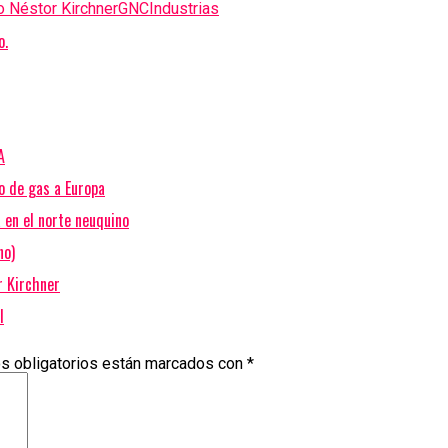
 Néstor Kirchner
GNC
Industrias
o.
A
o de gas a Europa
 en el norte neuquino
no)
r Kirchner
l
s obligatorios están marcados con
*