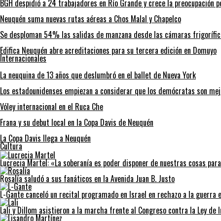
BGH despidió a 24 trabajadores en Río Grande y crece la preocupación po
Neuquén suma nuevas rutas aéreas a Chos Malal y Chapelco
Se desploman 54% las salidas de manzana desde las cámaras frigorífic
Edifica Neuquén abre acreditaciones para su tercera edición en Domuyo
Internacionales
La neuquina de 13 años que deslumbró en el ballet de Nueva York
Los estadounidenses empiezan a considerar que los demócratas son mej
Vóley internacional en el Ruca Che
Frana y su debut local en la Copa Davis de Neuquén
La Copa Davis llega a Neuquén
Cultura
Lucrecia Martel: «La soberanía es poder disponer de nuestras cosas para
Rosalía saludó a sus fanáticos en la Avenida Juan B. Justo
L-Gante canceló un recital programado en Israel en rechazo a la guerra e
Lali y Dillom asistieron a la marcha frente al Congreso contra la Ley de 