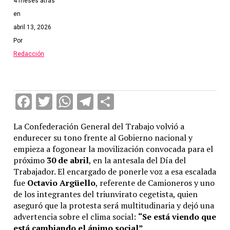
4 meses atrás
en
abril 13, 2026
Por
Redacción
Facebook
Twitter
WhatsApp
Telegram
Compartir
La Confederación General del Trabajo volvió a
endurecer su tono frente al Gobierno nacional y
empieza a fogonear la movilización convocada para el
próximo
30 de abril
, en la antesala del Día del
Trabajador. El encargado de ponerle voz a esa escalada
fue
Octavio Argüello
, referente de Camioneros y uno
de los integrantes del triunvirato cegetista, quien
aseguró que la protesta será multitudinaria y dejó una
advertencia sobre el clima social:
“Se está viendo que
está cambiando el ánimo social”
.