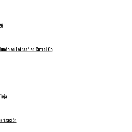
26
 Mundo en Letras” en Cutral Co
ieja
erización