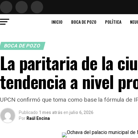
INICIO
BOCA DE POZO
POLÍTICA
NEU
BOCA DE POZO
La paritaria de la c
tendencia a nivel pr
UPCN confirmó que toma como base la fórmula de IP
Publicado
1 mes atrás
en
julio 6, 2026
Por
Raúl Encina