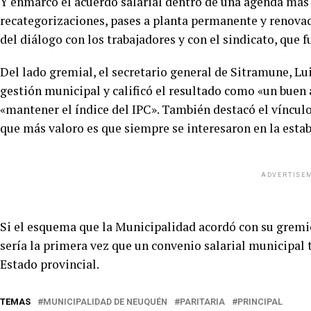
Y enmarcó el acuerdo salarial dentro de una agenda más 
recategorizaciones, pases a planta permanente y renova
del diálogo con los trabajadores y con el sindicato, que 
Del lado gremial, el secretario general de Sitramune, Lui
gestión municipal y calificó el resultado como «un bue
«mantener el índice del IPC». También destacó el víncul
que más valoro es que siempre se interesaron en la estabi
ADVERTISE
Si el esquema que la Municipalidad acordó con su gremio
sería la primera vez que un convenio salarial municipal
Estado provincial.
TEMAS
MUNICIPALIDAD DE NEUQUÉN
PARITARIA
PRINCIPAL