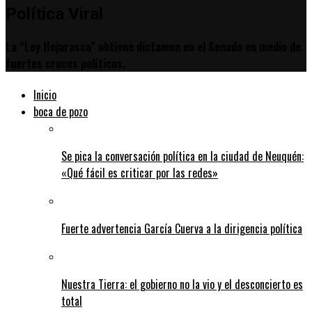
Política Viral
La “Ley Hojarasca” obtiene dictamen en el Senado en medio de
fuertes cruces políticos.
Inicio
boca de pozo
Se pica la conversación política en la ciudad de Neuquén:
«Qué fácil es criticar por las redes»
Fuerte advertencia García Cuerva a la dirigencia política
Nuestra Tierra: el gobierno no la vio y el desconcierto es
total