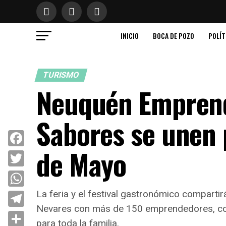
INICIO
BOCA DE POZO
POLÍT
TURISMO
Neuquén Emprend
Sabores se unen 
de Mayo
Facebook
Twitter
La feria y el festival gastronómico comparti
WhatsApp
Nevares con más de 150 emprendedores, comi
Telegram
para toda la familia.