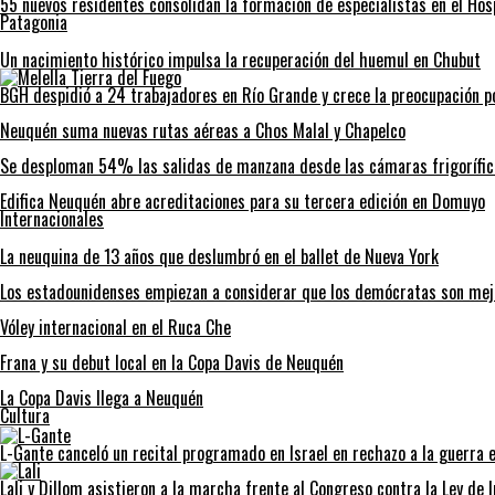
55 nuevos residentes consolidan la formación de especialistas en el Ho
Patagonia
Un nacimiento histórico impulsa la recuperación del huemul en Chubut
BGH despidió a 24 trabajadores en Río Grande y crece la preocupación po
Neuquén suma nuevas rutas aéreas a Chos Malal y Chapelco
Se desploman 54% las salidas de manzana desde las cámaras frigorífic
Edifica Neuquén abre acreditaciones para su tercera edición en Domuyo
Internacionales
La neuquina de 13 años que deslumbró en el ballet de Nueva York
Los estadounidenses empiezan a considerar que los demócratas son mej
Vóley internacional en el Ruca Che
Frana y su debut local en la Copa Davis de Neuquén
La Copa Davis llega a Neuquén
Cultura
L-Gante canceló un recital programado en Israel en rechazo a la guerra e
Lali y Dillom asistieron a la marcha frente al Congreso contra la Ley de 