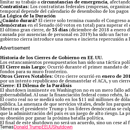
limitar su trabajo a
circunstancias de emergencia
, afectand
Contratistas:
Los contratistas federales (empresas, organizac
temporal depende del calendario de desembolso de los pagos q
La Lógica de la Duración
¿Cuánto durará?
El cierre solo termina cuando el Congreso 
demócratas
en el Senado (60 votos en total) para superar el 
El último gran cierre, de
35 días
(diciembre de 2018 a enero d
causada por ausencias de personal en 2019) ha sido un factor 
gobierno cierra introduce una nueva e incierta repercusión a 
Advertisement
Historia de los Cierres de Gobierno en EE. UU.
Los estancamientos presupuestarios han sido una táctica pol
El Cierre más Largo:
Ocurrió durante el primer mandato de
fondos para su muro fronterizo.
Otros Cierres Notables:
Otro cierre ocurrió en
enero de 20
por un intento republicano de desmantelar el ACA, y un cierr
Cierre: El Dilema de la Parálisis
El shutdown inminente en Washington no es un mero fallo admi
gobernabilidad. Al usar la financiación federal como rehén, la
El costo real no se medirá solo en los $11 mil millones de dóla
pública. La amenaza de que servicios vitales, desde los parques
Mientras el presidente Trump y los líderes demócratas se cul
que la administración del país es un juego de alto riesgo. La 
su obsesión por ganar la próxima batalla política.
El final de este shutdown no será un acuerdo, sino un cese al
Temas
Donald Trump
EEUU
Shutdown