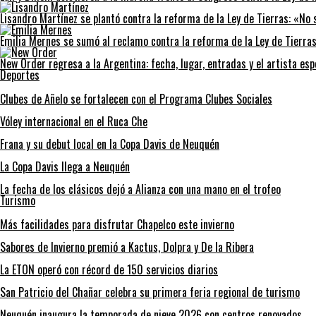
Lisandro Martínez se plantó contra la reforma de la Ley de Tierras: «No
Emilia Mernes se sumó al reclamo contra la reforma de la Ley de Tierra
New Order regresa a la Argentina: fecha, lugar, entradas y el artista es
Deportes
Clubes de Añelo se fortalecen con el Programa Clubes Sociales
Vóley internacional en el Ruca Che
Frana y su debut local en la Copa Davis de Neuquén
La Copa Davis llega a Neuquén
La fecha de los clásicos dejó a Alianza con una mano en el trofeo
Turismo
Más facilidades para disfrutar Chapelco este invierno
Sabores de Invierno premió a Kactus, Dolpra y De la Ribera
La ETON operó con récord de 150 servicios diarios
San Patricio del Chañar celebra su primera feria regional de turismo
Neuquén inaugura la temporada de nieve 2026 con centros renovados.