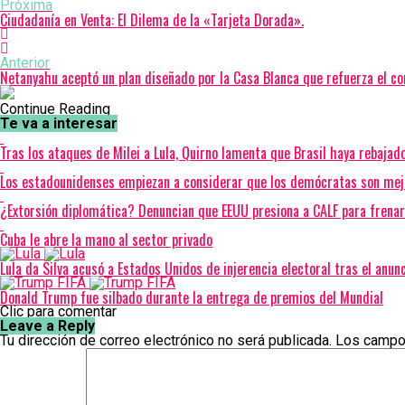
Próxima
Ciudadanía en Venta: El Dilema de la «Tarjeta Dorada».
Anterior
Netanyahu aceptó un plan diseñado por la Casa Blanca que refuerza el con
Continue Reading
Te va a interesar
Tras los ataques de Milei a Lula, Quirno lamenta que Brasil haya rebajad
Los estadounidenses empiezan a considerar que los demócratas son mej
¿Extorsión diplomática? Denuncian que EEUU presiona a CALF para frenar
Cuba le abre la mano al sector privado
Lula da Silva acusó a Estados Unidos de injerencia electoral tras el anun
Donald Trump fue silbado durante la entrega de premios del Mundial
Clic para comentar
Leave a Reply
Tu dirección de correo electrónico no será publicada.
Los campo