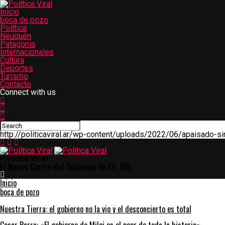
Inicio
boca de pozo
Política
Neuquén
Patagonia
Internacionales
Cultura
Deportes
Turismo
Contacto
Connect with us
http://politicaviral.ar/wp-content/uploads/2022/06/apaisado-sin
ok
Política Viral
El Nuevo Cierre del Gobierno de EE. UU.
Inicio
boca de pozo
pp
Nuestra Tierra: el gobierno no la vio y el desconcierto es total
am