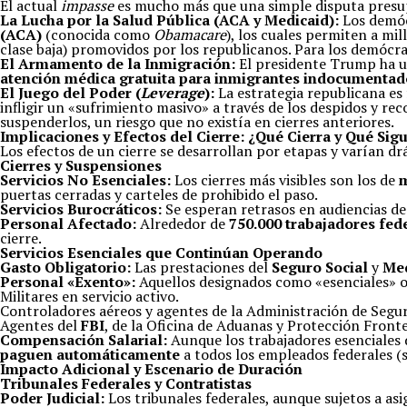
El actual
impasse
es mucho más que una simple disputa presu
La Lucha por la Salud Pública (ACA y Medicaid):
Los demóc
(ACA)
(conocida como
Obamacare
), los cuales permiten a m
clase baja) promovidos por los republicanos. Para los demócra
El Armamento de la Inmigración:
El presidente Trump ha us
atención médica gratuita para inmigrantes indocumentad
El Juego del Poder (
Leverage
):
La estrategia republicana es 
infligir un «sufrimiento masivo» a través de los despidos y re
suspenderlos, un riesgo que no existía en cierres anteriores.
Implicaciones y Efectos del Cierre: ¿Qué Cierra y Qué Sig
Los efectos de un cierre se desarrollan por etapas y varían 
Cierres y Suspensiones
Servicios No Esenciales:
Los cierres más visibles son los de
puertas cerradas y carteles de prohibido el paso.
Servicios Burocráticos:
Se esperan retrasos en audiencias de
Personal Afectado:
Alrededor de
750.000 trabajadores fed
cierre.
Servicios Esenciales que Continúan Operando
Gasto Obligatorio:
Las prestaciones del
Seguro Social
y
Med
Personal «Exento»:
Aquellos designados como «esenciales» 
Militares en servicio activo.
Controladores aéreos y agentes de la Administración de Segur
Agentes del
FBI
, de la Oficina de Aduanas y Protección Fronter
Compensación Salarial:
Aunque los trabajadores esenciales d
paguen automáticamente
a todos los empleados federales (
Impacto Adicional y Escenario de Duración
Tribunales Federales y Contratistas
Poder Judicial:
Los tribunales federales, aunque sujetos a as