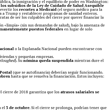
blica, la inmigración y el equilibrio de poder en Washington:
 los subsidios de la Ley de Cuidado de Salud Asequible
evertir los
recortes a Medicaid
(el seguro médico para la
a a Trump y restablecer programas de sanidad enteros.
s de ser los culpables del cierre por querer financiar la
ón «limpia» (sin sus demandas de salud), bajo la amenaza de
rmanentemente puestos federales
en lugar de solo
acional
o la Explanada Nacional pueden encontrarse con
viviendas y pequeñas empresas.
rloughed
). Su
nómina queda suspendida
mientras dure el
 Postal
(que se autofinancia) deberían seguir funcionando.
obren
hasta que se resuelva la financiación. Estos incluyen:
l cierre de 2018 garantiza que los
atrasos salariales se
a el
3 de octubre
. Si el cierre se prolonga, podrían tener que