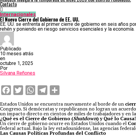
Contacto
Internacionales
El Nuevo Cierre del Gobierno de EE. UU.
EE. UU. se enfrenta al primer cierre de gobierno en seis años p
rehén y poniendo en riesgo servicios esenciales y la economía.
Publicado
10 meses atrás
en
octubre 1, 2025
Por
Silvana Reñones
Facebook
Twitter
WhatsApp
Telegram
Compartir
Estados Unidos se encuentra nuevamente al borde de un
cier
Congreso. Si demócratas y republicanos no logran un acuerdo 
un impacto directo en cientos de miles de trabajadores y en l
¿Qué es el Cierre de Gobierno (
Shutdown
) y Qué lo Causa
Un cierre de gobierno ocurre en Estados Unidos cuando el
Con
federal actual. Bajo la ley estadounidense, las agencias feder
Las Causas Políticas Profundas del Conflicto