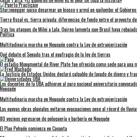
Cesar Parra: «El gobierno de Milei es el peor de toda la historia»
ir
Sturzenegger quiso desarmar un kiosco y armó un quilombo: el Gobierno 
Tierra fiscal vs. tierra privada: diferencias de fondo entre el proyecto de
Tras los ataques de Milei a Lula, Quirno lamenta que Brasil haya rebajad
Política
Multitudinaria marcha en Neuquén contra la Ley de extranjerización
Qué debate el Senado tras el naufragio de la ley de tierras
El estadio Monumental de River Plate fue ofrecido como sede para una m
La Justicia de Estados Unidos declaró culpable de lavado de dinero y fr
Los docentes de la UBA adhieren al paro nacional universitario convocad
Neuquén
Multitudinaria marcha en Neuquén contra la Ley de extranjerización
Las nuevas obras pluviales evitaron evacuaciones pese al récord de lluvia
80 vecinos egresaron de peluquería y barbería en Neuquén
El Plan Pehuén comienza en Cayanta