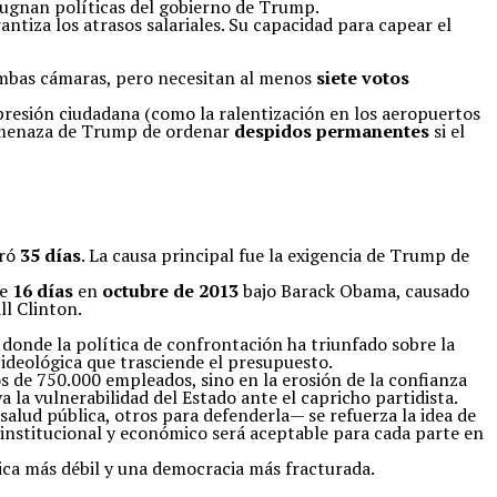
pugnan políticas del gobierno de Trump.
antiza los atrasos salariales. Su capacidad para capear el
ambas cámaras, pero necesitan al menos
siete votos
presión ciudadana (como la ralentización en los aeropuertos
a amenaza de Trump de ordenar
despidos permanentes
si el
uró
35 días
. La causa principal fue la exigencia de Trump de
de
16 días
en
octubre de 2013
bajo Barack Obama, causado
ll Clinton.
donde la política de confrontación ha triunfado sobre la
 ideológica que trasciende el presupuesto.
dos de 750.000 empleados, sino en la erosión de la confianza
a la vulnerabilidad del Estado ante el capricho partidista.
lud pública, otros para defenderla— se refuerza la idea de
o institucional y económico será aceptable para cada parte en
lica más débil y una democracia más fracturada.