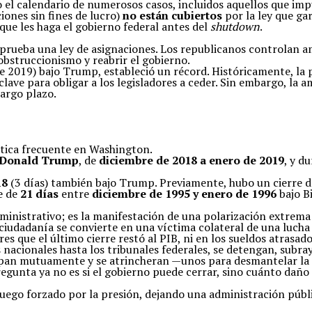
o el calendario de numerosos casos, incluidos aquellos que im
iones sin fines de lucro)
no están cubiertos
por la ley que gar
ue les haga el gobierno federal antes del
shutdown
.
aprueba una ley de asignaciones. Los republicanos controlan 
obstruccionismo y reabrir el gobierno.
e 2019) bajo Trump, estableció un récord. Históricamente, la 
clave para obligar a los legisladores a ceder. Sin embargo, l
largo plazo.
ítica frecuente en Washington.
Donald Trump
, de
diciembre de 2018 a enero de 2019
, y d
18
(3 días) también bajo Trump. Previamente, hubo un cierre 
e de
21 días
entre
diciembre de 1995 y enero de 1996
bajo Bi
nistrativo; es la manifestación de una polarización extrema 
 ciudadanía se convierte en una víctima colateral de una lucha
res que el último cierre restó al PIB, ni en los sueldos atrasa
 nacionales hasta los tribunales federales, se detengan, subray
pan mutuamente y se atrincheran —unos para desmantelar la sa
pregunta ya no es si el gobierno puede cerrar, sino cuánto dañ
 fuego forzado por la presión, dejando una administración púb