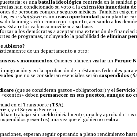
puestaria; es una
batalla ideológica
centrada en la sanidad pú
ratas han condicionado su voto a la
extensión inmediata de
illones de personas comprar seguros médicos. También exigen r
tas, este
shutdown
es una
rara oportunidad
para plantar car
ado la inmigración como contrapunto, acusando a los demócrata
os
. Esta retórica busca movilizar a su base.
forzar a los demócratas a aceptar una extensión de financiaci
cortes de programas, incluyendo la posibilidad de
eliminar pe
ue Abierto?
drásticamente de un departamento a otro:
museos y monumentos
. Quienes planeen visitar un
Parque N
 inmigración y en la aprobación de préstamos federales para 
erales
que no se consideran esenciales serán
suspendidos
(
fu
icare
(que se consideran gastos «obligatorios») y el
Servicio
o «exentos» deben
permanecer en sus puestos, aunque no c
idad en el Transporte (
TSA
).
iza, y el Servicio Secreto.
eban trabajar sin sueldo inicialmente, una ley aprobada tras e
suspendidos y exentos) una vez que el gobierno reabra.
ignaciones, esperan seguir operando a pleno rendimiento hast