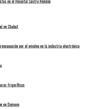
stas en el Hospital Castro Rendón
ul en Chubut
reocupación por el empleo en la industria electrónica
co
ras frigoríficas
ión en Domuyo