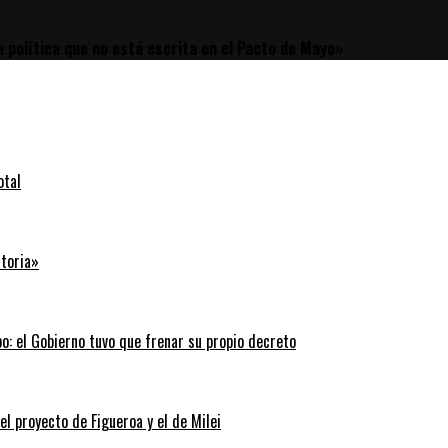
 política que no está escrita en el Pacto de Mayo»
otal
storia»
: el Gobierno tuvo que frenar su propio decreto
 el proyecto de Figueroa y el de Milei