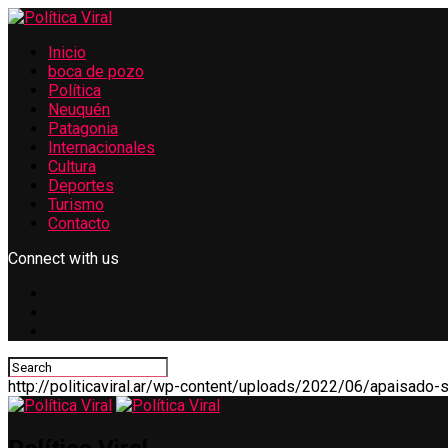
Inicio
boca de pozo
Política
Neuquén
Patagonia
Internacionales
Cultura
Deportes
Turismo
Contacto
Connect with us
ook
r
App
http://politicaviral.ar/wp-content/uploads/2022/06/apaisado-si
ram