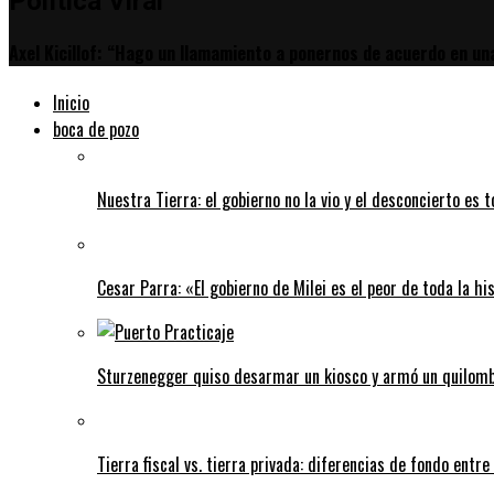
Política Viral
tir
Axel Kicillof: “Hago un llamamiento a ponernos de acuerdo en una
Inicio
boca de pozo
Nuestra Tierra: el gobierno no la vio y el desconcierto es t
Cesar Parra: «El gobierno de Milei es el peor de toda la hi
Sturzenegger quiso desarmar un kiosco y armó un quilombo
Tierra fiscal vs. tierra privada: diferencias de fondo entre