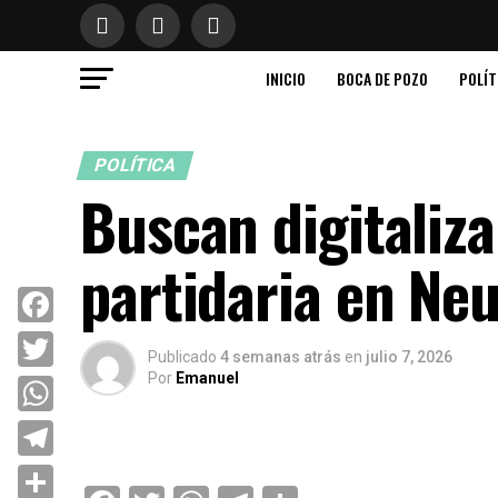
INICIO
BOCA DE POZO
POLÍT
POLÍTICA
Buscan digitalizar
partidaria en Ne
Facebook
Publicado
4 semanas atrás
en
julio 7, 2026
Por
Emanuel
Twitter
WhatsApp
Telegram