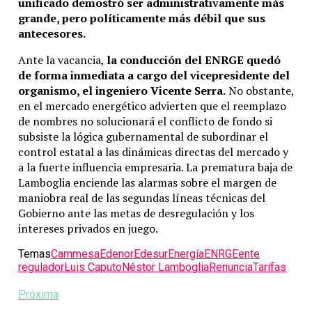
unificado demostró ser administrativamente más
grande, pero políticamente más débil que sus
antecesores.
Ante la vacancia,
la conducción del ENRGE quedó
de forma inmediata a cargo del vicepresidente del
organismo, el ingeniero Vicente Serra.
No obstante,
en el mercado energético advierten que el reemplazo
de nombres no solucionará el conflicto de fondo si
subsiste la lógica gubernamental de subordinar el
control estatal a las dinámicas directas del mercado y
a la fuerte influencia empresaria. La prematura baja de
Lamboglia enciende las alarmas sobre el margen de
maniobra real de las segundas líneas técnicas del
Gobierno ante las metas de desregulación y los
intereses privados en juego.
Temas
Cammesa
Edenor
Edesur
Energía
ENRGE
ente
regulador
Luis Caputo
Néstor Lamboglia
Renuncia
Tarifas
Próxima