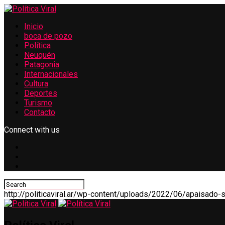
Inicio
boca de pozo
Política
Neuquén
Patagonia
Internacionales
Cultura
Deportes
Turismo
Contacto
Connect with us
ook
r
App
http://politicaviral.ar/wp-content/uploads/2022/06/apaisado-si
ram