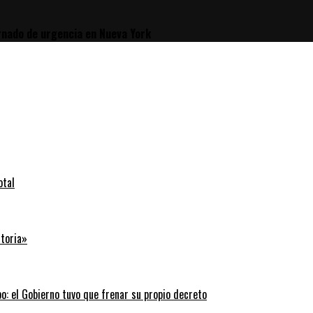
rnado de urgencia en Nueva York
otal
storia»
: el Gobierno tuvo que frenar su propio decreto