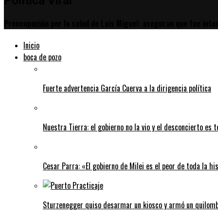
Política Viral
tir
Preocupación por la salud de Luis Miguel: aseguran que fue inte
Inicio
boca de pozo
Fuerte advertencia García Cuerva a la dirigencia política
Nuestra Tierra: el gobierno no la vio y el desconcierto es t
Cesar Parra: «El gobierno de Milei es el peor de toda la hi
Sturzenegger quiso desarmar un kiosco y armó un quilombo