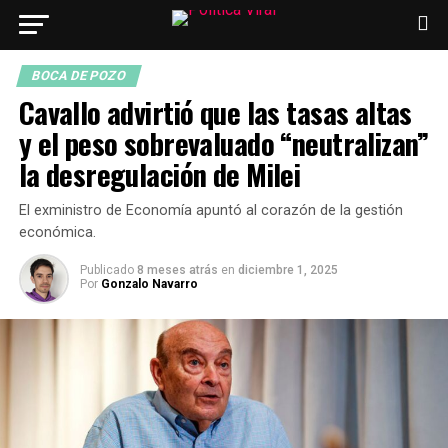
BOCA DE POZO
Cavallo advirtió que las tasas altas
y el peso sobrevaluado “neutralizan”
la desregulación de Milei
El exministro de Economía apuntó al corazón de la gestión
económica.
Publicado
8 meses atrás
en
diciembre 1, 2025
Por
Gonzalo Navarro