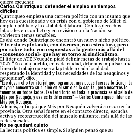
quiera escuchar.
Carlos Quintriqueo: defender el empleo en tiempos
difíciles
Quntriqueo empieza una carrera política con un insumo que
hoy está cuestionado y en crisis con el gobierno de Milei: el
empleo público y la estabilidad laboral. Con los derechos
laborales en conflicto y en revisión con la Nación, se
volvieron temas sensibles.
Es ahí donde Quintriqueo encontró un nuevo nicho político.
Y lo está explotando, con discurso, con estructura, pero
por sobre todo, con respuestas a la gente más allá del
«consenso social» que hay en torno al sindicalismo.
El líder de ATE Neuquén pidió definir metas de trabajo hasta
2027. “En cada pueblo, en cada ciudad, debemos impulsar una
línea de trabajo que sea adaptable a cada localidad,
respetando la identidad y las necesidades de los neuquinos y
neuquinas”, dijo.
“Ese desarrollo territorial que logramos, muy pocas fuerzas lo tienen. La
mayoría concentra su núcleo en el sur o en la capital, pero nosotros lo
tenemos en todos lados. Ese territorio en toda la provincia es el sello de
Más por Neuquén, y esa es la diferencia” – Carlos Quintriqueo, líder de
Más por Neuquén.
Además, anticipó que Más por Neuquén volverá a recorrer la
provincia. Otra señal fuerte en el contacto directo, escucha
activa y reconstrucción del músculo militante, más allá de las
redes sociales.
No se quedará quieto
La lectura política es simple. Si alguien pensó que su