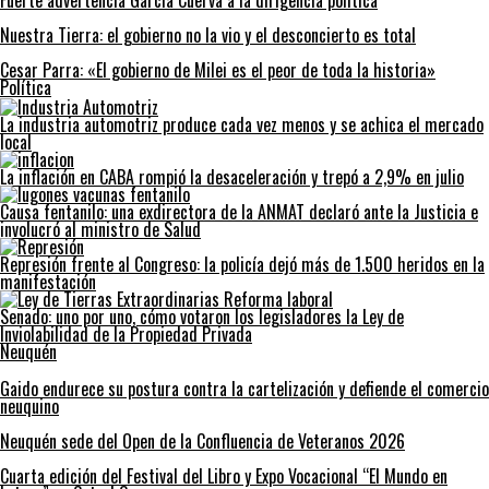
Fuerte advertencia García Cuerva a la dirigencia política
Nuestra Tierra: el gobierno no la vio y el desconcierto es total
Cesar Parra: «El gobierno de Milei es el peor de toda la historia»
Política
La industria automotriz produce cada vez menos y se achica el mercado
local
La inflación en CABA rompió la desaceleración y trepó a 2,9% en julio
Causa fentanilo: una exdirectora de la ANMAT declaró ante la Justicia e
involucró al ministro de Salud
Represión frente al Congreso: la policía dejó más de 1.500 heridos en la
manifestación
Senado: uno por uno, cómo votaron los legisladores la Ley de
Inviolabilidad de la Propiedad Privada
Neuquén
Gaido endurece su postura contra la cartelización y defiende el comercio
neuquino
Neuquén sede del Open de la Confluencia de Veteranos 2026
Cuarta edición del Festival del Libro y Expo Vocacional “El Mundo en