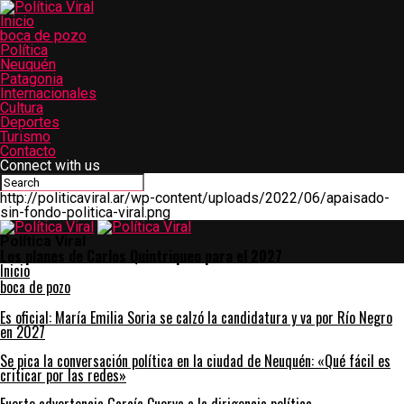
Inicio
boca de pozo
Política
Neuquén
Patagonia
Internacionales
Cultura
Deportes
Turismo
Contacto
Connect with us
http://politicaviral.ar/wp-content/uploads/2022/06/apaisado-
sin-fondo-politica-viral.png
Política Viral
Los planes de Carlos Quintriqueo para el 2027
Inicio
boca de pozo
Es oficial: María Emilia Soria se calzó la candidatura y va por Río Negro
en 2027
Se pica la conversación política en la ciudad de Neuquén: «Qué fácil es
criticar por las redes»