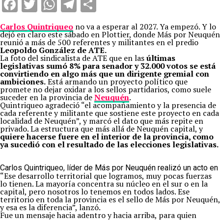
Facebook
Twitter
WhatsApp
Telegram
Compartir
Carlos Quintriqueo
no va a esperar al 2027. Ya empezó. Y lo
dejó en claro este sábado en Plottier, donde Más por Neuquén
reunió a más de 500 referentes y militantes en el predio
Leopoldo González de ATE.
La foto del sindicalista de ATE que en las
últimas
legislativas sumó 8% para senador y 32.000 votos se está
convirtiendo en algo más que un dirigente gremial con
ambiciones.
Está armando un proyecto político que
promete no dejar oxidar a los sellos partidarios, como suele
suceder en la provincia de
Neuquén
.
Quintriqueo agradeció “el acompañamiento y la presencia de
cada referente y militante que sostiene este proyecto en cada
localidad de Neuquén”, y marcó el dato que más repite en
privado. La estructura que más allá de Neuquén capital, y
quiere hacerse fuere en el interior de la provincia, como
ya sucedió con el resultado de las elecciones legislativas.
Carlos Quintriqueo, líder de Más por Neuquén realizó un acto en P
“Ese desarrollo territorial que logramos, muy pocas fuerzas
lo tienen. La mayoría concentra su núcleo en el sur o en la
capital, pero nosotros lo tenemos en todos lados. Ese
territorio en toda la provincia es el sello de Más por Neuquén,
y esa es la diferencia”, lanzó.
Fue un mensaje hacia adentro y hacia arriba, para quien