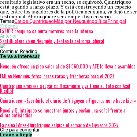
resultado legislativo era un techo, se equivocó. Quintriqueo
está jugando a largo plazo. Y está construyendo un espacio
que, entre los jugadores de la política neuquina, ya dejó de ser
testimonial. Ahora quiere ser competitivo en serio.
Temas
Carlos Quintriqueo
Más por Neuquén
política
Principal
Próxima
La UCR neuquina calienta motores para la interna
Anterior
Santilli aterrizó en Neuquén y tantea la reforma laboral
Continue Reading
Te va a interesar
Neuquén ofrece un piso salarial de $1.560.000 y ATE lo lleva a asamblea
FMI en Neuquén: fotos, caras raras y trincheras para el 2027
Quintriqueo empieza a jugar políticamente y ya tiene su foto con Axel
Kicillof
Quintriqueo: «Escribirle el diario de Yrigoyen a Figueroa no le hace bien»
Rucci y Quintriqueo se muestran juntos y envían una señal frente al
clima antisindical
La pelea López-Quintriqueo salpica el armado de Figueroa 2027
Clic para comentar
Leave a Reply